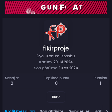
fikirproje
Üye
·
Konum
İstanbul
Katılım
29 Eki 2024
Son görülme
1 Kas 2024
Mesajlar
Tepkime puanı
Puanları
2
0
1
Bul
Profil mesajları
Son aktivite
Gönderiler
Hakkınd